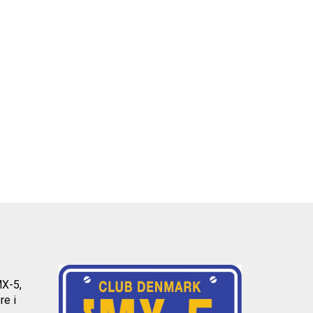
MX-5,
re i