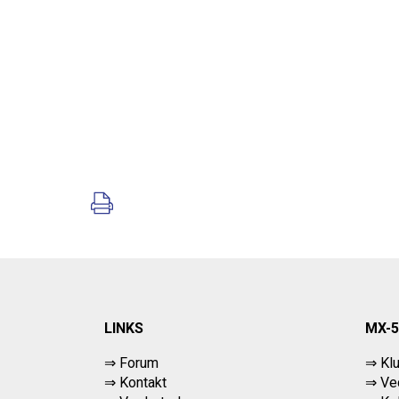
LINKS
MX-5
⇒ Forum
⇒ Kl
⇒ Kontakt
⇒ Ved