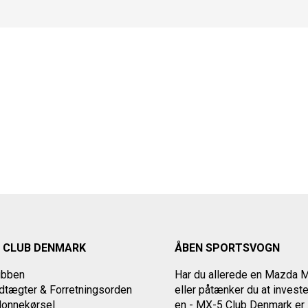
 CLUB DENMARK
ÅBEN SPORTSVOGN
ubben
Har du allerede en Mazda 
tægter & Forretningsorden
eller påtænker du at investe
lonnekørsel
en - MX-5 Club Denmark er