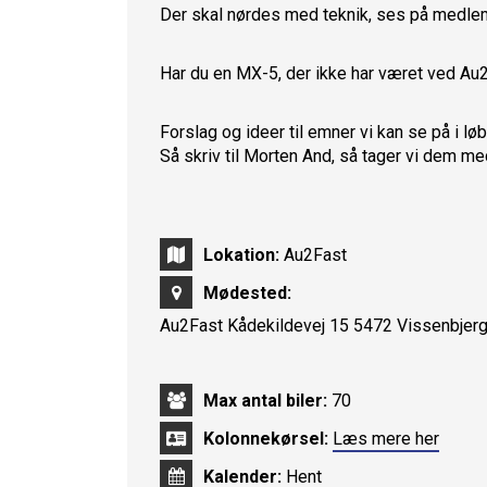
Der skal nørdes med teknik, ses på medle
Har du en MX-5, der ikke har været ved Au2
Forslag og ideer til emner vi kan se på i lø
Så skriv til Morten And, så tager vi dem me
Lokation:
Au2Fast
Mødested:
Au2Fast Kådekildevej 15 5472 Vissenbjer
Max antal biler:
70
Kolonnekørsel:
Læs mere her
Kalender:
Hent