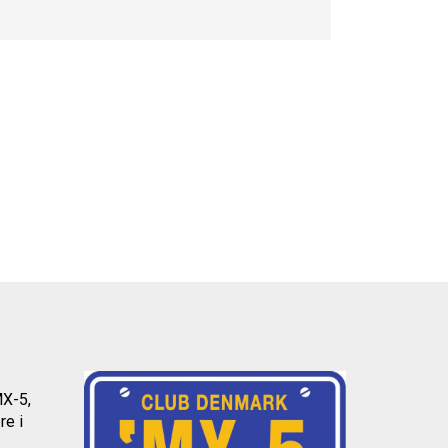
MX-5,
re i