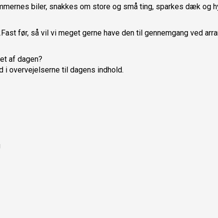
mmernes biler, snakkes om store og små ting, sparkes dæk og 
Fast før, så vil vi meget gerne have den til gennemgang ved arr
bet af dagen?
d i overvejelserne til dagens indhold.
g