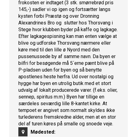
frokosten er indtaget (3 stk. smørrebrød pris
145,-) sadler vi op igen og fortsætter langs
kysten forbi Præstø og over Dronning
Alexandrines Bro og slutter hos Thorsvang i
Stege hvor klubben byder på kaffe og lagkage.
Efter lagkagespisning kan man enten vælge at
blive og udforske Thorsvang nærmere eller
køre med til den lille ø Nyord med den
pussenussede by af samme navn. Da byen er
bilfri for besøgende må 5´erne pænt blive på
P-pladsen uden for byen og så benytte
apostlenes heste herfra. Ud over nostalgi og
hygge har byen en utrolig butik med et stort
udvalg af lokalt producerede varer. (f.eks. olier,
sennep, spiritus m.m.) Byen har tillige en
særdeles seværdig lille 8-kantet kirke. At
tempoet er angivet som normalt skyldes ikke
turlederens fremskredne alder, men at en stor
del af turen køres på smalle og snoede veje.
Mødested: