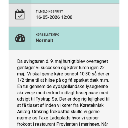
TILMELDINGSFRIST
16-05-2026 12:00
KØRSELSTEMPO
Normalt
Da svingturen d. 9. maj hurtigt blev overtegnet
gentager vi succesen og kører turen igen 23.
maj. Vi skal gerne køre senest 10.30 så der er
1/2 time til at hilse på og få sparket dæk m.m.
En tur gennem de sydsjællandske lysegrønne
skovveje med en kort indlagt tissepause med
udsigt til Tystrup Sø. Der er dog rig lejlighed til
at få tisset af inden vi kører fra Køreteknisk
Anlæg. Omkring frokosttid skulle vi gerne
nærme os Faxe Ladeplads hvor vi spiser
frokost i restaurant Provianten i marinaen. Når